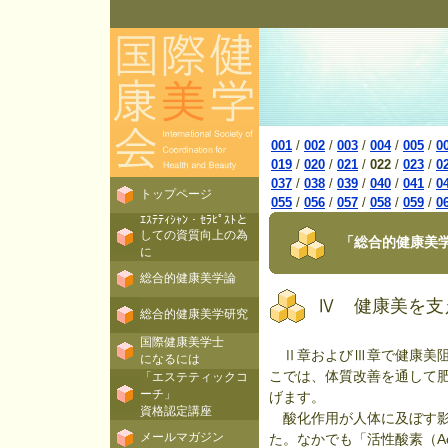
001
/
002
/
003
/
004
/
005
/
0
019
/
020
/
021
/
022
/
023
/
0
037
/
038
/
039
/
040
/
041
/
0
トップページ
055
/
056
/
057
/
058
/
059
/
0
ｴｽﾃﾃｨｼｬﾝ・ｾﾗﾋﾟｽﾄと
しての資質向上の為
「総合的健康美学
に
総合的健康美学論
Ⅳ 健康美を支
総合的健康美学研究
国際健康美学士
Ⅱ章およびⅢ章で健康美阻
になるには
こでは、体質改善を通して
「エステティックコ
ーチ」
げます。
資格認定講座
酸化作用が人体に及ぼす影響
メールマガジン
た。なかでも「活性酸素（Ac