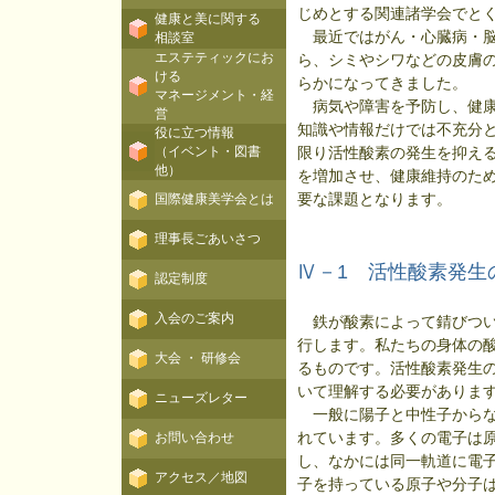
じめとする関連諸学会でと
健康と美に関する
最近ではがん・心臓病・脳
相談室
エステティックにお
ら、シミやシワなどの皮膚
ける
らかになってきました。
マネージメント・経
病気や障害を予防し、健康
営
知識や情報だけでは不充分
役に立つ情報
（イベント・図書
限り活性酸素の発生を抑え
他）
を増加させ、健康維持のた
要な課題となります。
国際健康美学会とは
理事長ごあいさつ
Ⅳ－1 活性酸素発生
認定制度
入会のご案内
鉄が酸素によって錆びつい
行します。私たちの身体の
大会 ・ 研修会
るものです。活性酸素発生
いて理解する必要がありま
ニューズレター
一般に陽子と中性子からな
れています。多くの電子は
お問い合わせ
し、なかには同一軌道に電
アクセス／地図
子を持っている原子や分子は、