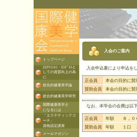
入会のご案内
トップページ
ｴｽﾃﾃｨｼｬﾝ・ｾﾗﾋﾟｽﾄと
入会申込書により申込をし
しての資質向上の為
に
正会員
本会の目的に賛
総合的健康美学論
賛助会員
本会の目的に賛
総合的健康美学研究
国際健康美学士
なお、本学会の会費は以下
になるには
「エステティックコ
正会員
年額 ８，０
ーチ」
資格認定講座
賛助会員
年額 １口 １
メールマガジン