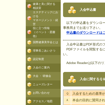
健康と美に関する
相談室
入会申込書
エステティックにお
ける
マネージメント・経
以下の申込書をダウンロー
営
事務局までお送り下さい。
役に立つ情報
（イベント・図書
申込書のダウンロードは
他）
国際健康美学会とは
入会申込書はPDF形式の
PDFファイルを閲覧するにはAdo
理事長ごあいさつ
い。
認定制度
Adobe Readerは以
入会のご案内
大会 ・ 研修会
入会に関するＱ
ニューズレター
お問い合わせ
入会するための基準
Ｑ
本会の目的に賛同さ
Ａ
アクセス／地図