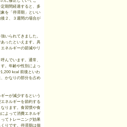
のに修正していくこ
一定期間経過すると、多
現象を「停滞期」といい
始後２、３週間の場合が
強いられてきました。
であったといえます。具
、エネルギーの節減やリ
呼んでいます。通常、
ます。年齢や性別によっ
00 kcal 前後といわ
は、かなりの部分を占め
ギーが減少するという
費エネルギーを節約する
となります。食習慣や食
動によって消費エネルギ
よってトレーニング効果
らくりです。停滞期は個