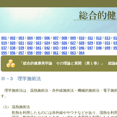
001
/
002
/
003
/
004
/
005
/
006
/
007
/
008
/
009
/
010
/
011
/
012
/
013
/
01
019
/
020
/
021
/
022
/
023
/
024
/
025
/
026
/
027
/
028
/
029
/
030
/
031
/
03
037
/
038
/
039
/
040
/
041
/
042
/
043
/
044
/
045
/
046
/
047
/
048
/
049
/
05
055
/
056
/
057
/
058
/
059
/
060
/
061
/
062
/
063
/
064
「総合的健康美学論 その理論と展開 （第１巻）」 総論
Ⅲ－3 理学施術法
理学施術法は、温熱施術法・赤外線施術法・機械的施術法・電子施術
す。
（1）
温熱施術法
乾熱を利用したものには赤外線やサウナなどがあり、湿熱を利