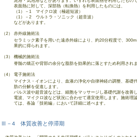
泥浴・気泡浴などがあります。いずれも表面熱を利用したもの
表面熱に対して、深部熱（転換熱）を利用したものには、
（1）－1 マイクロ波（極超短波）
（1）－2 ウルトラ・ソニック（超音波）
などがあります。
（2）
赤外線施術法
セラミック素子を用いた遠赤外線により、約20分程度で、300m
果的に得られます。
（3）
機械的施術法
脊髄の矯正や背部の余分な脂肪を効果的に落とすため利用され
（4）
電子施術法
マイナス・イオンにより、血液の浄化や自律神経の調整、基礎
肪の分解を促進します。
パルス波や超音波などは、細胞をマッサージし基礎代謝を改善
電波、マイクロ波など状況に合わせて適宜使用します。施術理
ては、各論「技術編」において詳細に述べます。
Ⅲ－4 体質改善と停滞期