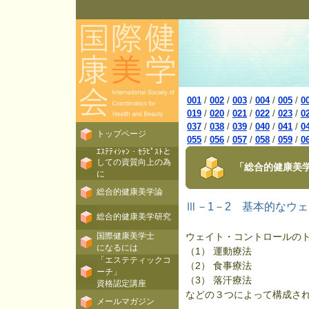
001
/
002
/
003
/
004
/
005
/
0
019
/
020
/
021
/
022
/
023
/
0
037
/
038
/
039
/
040
/
041
/
0
トップページ
055
/
056
/
057
/
058
/
059
/
0
ｴｽﾃﾃｨｼｬﾝ・ｾﾗﾋﾟｽﾄと
しての資質向上の為
「総合的健康美学
に
総合的健康美学論
Ⅲ－1－2 基本的なウ
総合的健康美学研究
国際健康美学士
ウェイト・コントロールの
になるには
（1） 運動療法
「エステティックコ
（2） 食事療法
ーチ」
（3） 落汗療法
資格認定講座
などの３つによって構成さ
メールマガジン