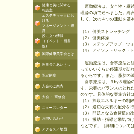
健康と美に関する
運動療法は、安全性・継続
相談室
理論の項で述べました。総
エステティックにお
して、次の４つの運動を基
ける
マネージメント・経
営
（1） 健美ストレッチング
役に立つ情報
（2） 健美体操
（イベント・図書
（3） ステップアップ・ウ
他）
（4） アイソメトリック・
国際健康美学会とは
運動療法は、食事療法と組
理事長ごあいさつ
っていいくらい停滞期が訪
るからです。また、脂肪の
認定制度
食事療法は、３by３理論
入会のご案内
す。栄養のバランスのとれ
のです。具体的な実施方針
大会 ・ 研修会
（1） 摂取エネルギーの制
（2） 適切な栄養の配分を
ニューズレター
（3） 問題となる食習慣の
お問い合わせ
（4） 援助・指導と動気づ
などです。（詳細について
アクセス／地図