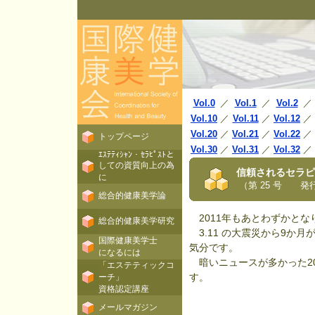
Vol.0
／
Vol.1
／
Vol.2
／
Vol.10
／
Vol.11
／
Vol.12
／
Vol.20
／
Vol.21
／
Vol.22
／
トップページ
Vol.30
／
Vol.31
／
Vol.32
／
ｴｽﾃﾃｨｼｬﾝ・ｾﾗﾋﾟｽﾄと
しての資質向上の為
信頼されるセラピ
に
（第 25 号 発行日
総合的健康美学論
2011年もあとわずかとな
総合的健康美学研究
3.11 の大震災から9か
国際健康美学士
気分です。
になるには
暗いニュースが多かった20
「エステティックコ
す。
ーチ」
資格認定講座
メールマガジン