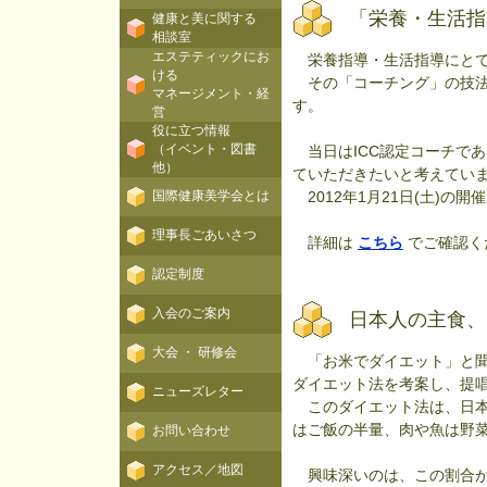
「栄養・生活指
健康と美に関する
相談室
エステティックにお
栄養指導・生活指導にとて
ける
その「コーチング」の技法
マネージメント・経
す。
営
役に立つ情報
（イベント・図書
当日はICC認定コーチで
他）
ていただきたいと考えてい
国際健康美学会とは
2012年1月21日(土)の
理事長ごあいさつ
詳細は
こちら
でご確認く
認定制度
入会のご案内
日本人の主食、
大会 ・ 研修会
「お米でダイエット」と聞
ダイエット法を考案し、提
ニューズレター
このダイエット法は、日本
はご飯の半量、肉や魚は野
お問い合わせ
アクセス／地図
興味深いのは、この割合が