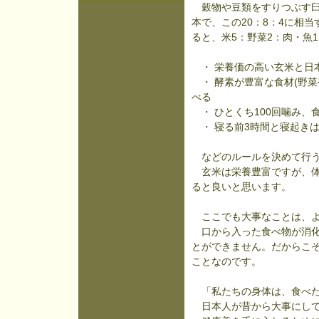
穀物や豆類をすりつぶす臼歯
本で、この20：8：4に相
ると、米5：野菜2：肉・魚
・ 栄養価の高い玄米と日
・ 酵素が豊富な食材(野菜
べる
・ ひとくち100回噛み、
・ 寝る前3時間と寝起き
などのルールを決めて行う
玄米は栄養豊富ですが、体
ると良いと思います。
ここでも大事なことは、よ
口から入った食べ物が消化
とができません。だからこ
ことなのです。
「私たちの身体は、食べた
日本人が昔から大事にして