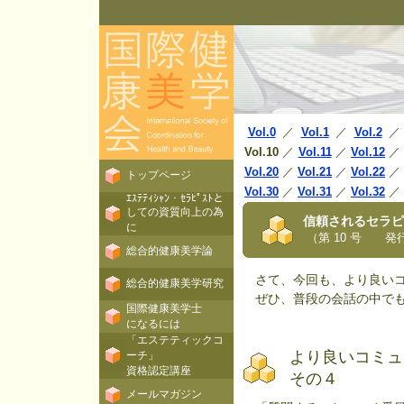
Vol.0
／
Vol.1
／
Vol.2
／
Vol.10
／
Vol.11
／
Vol.12
／
Vol.20
／
Vol.21
／
Vol.22
／
トップページ
Vol.30
／
Vol.31
／
Vol.32
／
ｴｽﾃﾃｨｼｬﾝ・ｾﾗﾋﾟｽﾄと
しての資質向上の為
信頼されるセラピ
に
（第 10 号 発行日
総合的健康美学論
さて、今回も、より良いコ
総合的健康美学研究
ぜひ、普段の会話の中でも
国際健康美学士
になるには
「エステティックコ
より良いコミ
ーチ」
資格認定講座
その４
メールマガジン