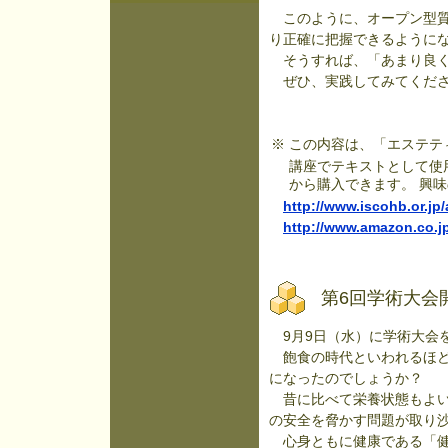
このように、オープン型質
り正確に把握できるように
そうすれば、「あまり良く
ぜひ、実践してみてくだ
※
この内容は、「エステテ
講座でテキストとして使
から購入できます。 興
http://www.iscohb.or.j
http://www.amazon.co.j
第6回学術大会
9月9日（水）に学術大会
飽食の時代といわれるほど
になったのでしょうか？
昔に比べて栄養状態もよい
の安全を脅かす問題が取り
心身ともに健康である「健