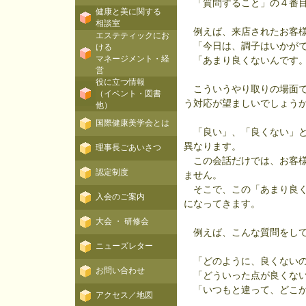
「質問すること」の４番目
健康と美に関する
相談室
例えば、来店されたお客
エステティックにお
「今日は、調子はいかがで
ける
マネージメント・経
「あまり良くないんです。
営
役に立つ情報
こういうやり取りの場面で
（イベント・図書
う対応が望ましいでしょう
他）
国際健康美学会とは
「良い」、「良くない」と
異なります。
理事長ごあいさつ
この会話だけでは、お客様
認定制度
ません。
そこで、この「あまり良く
入会のご案内
になってきます。
大会 ・ 研修会
例えば、こんな質問をして
ニューズレター
「どのように、良くないの
お問い合わせ
「どういった点が良くない
「いつもと違って、どこが
アクセス／地図