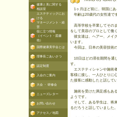
健康と美に関する
1ヶ月ほど前に、韓国にあ
相談室
エステティックにお
年齢は20歳代の女性達で
ける
マネージメント・経
高等学校を卒業してそのま
営
をして美容のプロとして働
役に立つ情報
（イベント・図書
彼女達は、ヘアー、メイク
他）
います。
国際健康美学会とは
今回は、日本の美容技術の
理事長ごあいさつ
10日ほどの滞在期間を通
す。
認定制度
エステティシャンや施術者
客様に接し、一人ひとりに
入会のご案内
た接客に感動したと話して
大会 ・ 研修会
施術を受けた満足感もある
ニューズレター
ようです。
そして、ある学生は、将来
お問い合わせ
るだろうと話していました
アクセス／地図