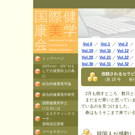
Vol.0
／
Vol.1
／
Vol.2
／
Vol.10
／
Vol.11
／
Vol.12
／
Vol.20
／
Vol.21
／
Vol.22
／
トップページ
Vol.30
／
Vol.31
／
Vol.32
／
ｴｽﾃﾃｨｼｬﾝ・ｾﾗﾋﾟｽﾄと
しての資質向上の為
信頼されるセラピ
に
（第 18 号 発行日
総合的健康美学論
2月も残すところ、数日と
総合的健康美学研究
まだまだ寒いと思っていま
国際健康美学士
ているのを見つけました。
になるには
春はもうそこまで来ている
「エステティックコ
ーチ」
資格認定講座
メールマガジン
韓国人が感動し