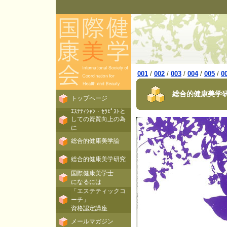
001
/
002
/
003
/
004
/
005
/
0
総合的健康美学研
トップページ
ｴｽﾃﾃｨｼｬﾝ・ｾﾗﾋﾟｽﾄと
しての資質向上の為
に
総合的健康美学論
総合的健康美学研究
国際健康美学士
になるには
「エステティックコ
ーチ」
資格認定講座
メールマガジン