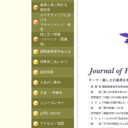
健康と美に関する
相談室
エステティックにお
ける
マネージメント・経
営
役に立つ情報
（イベント・図書
他）
国際健康美学会とは
理事長ごあいさつ
認定制度
入会のご案内
大会 ・ 研修会
ニューズレター
お問い合わせ
アクセス／地図