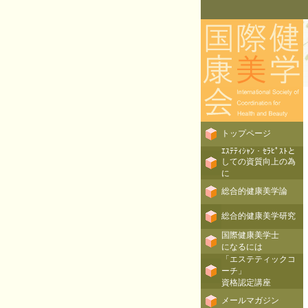
トップページ
ｴｽﾃﾃｨｼｬﾝ・ｾﾗﾋﾟｽﾄと
しての資質向上の為
に
総合的健康美学論
総合的健康美学研究
国際健康美学士
になるには
「エステティックコ
ーチ」
資格認定講座
メールマガジン