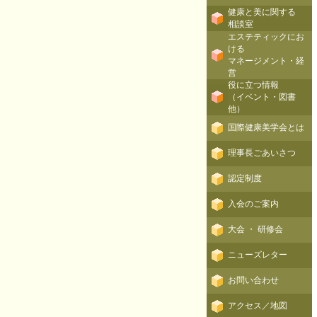
健康と美に関する
相談室
エステティックにお
ける
マネージメント・経
営
役に立つ情報
（イベント・図書
他）
国際健康美学会とは
理事長ごあいさつ
認定制度
入会のご案内
大会 ・ 研修会
ニューズレター
お問い合わせ
アクセス／地図