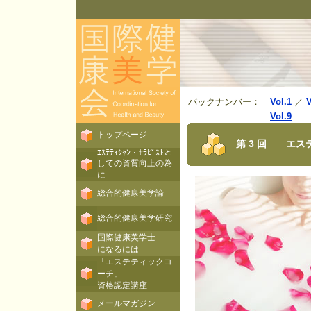
バックナンバー：
Vol.1
／
V
Vol.9
トップページ
第 3 回 エス
ｴｽﾃﾃｨｼｬﾝ・ｾﾗﾋﾟｽﾄと
しての資質向上の為
に
総合的健康美学論
総合的健康美学研究
国際健康美学士
になるには
「エステティックコ
ーチ」
資格認定講座
メールマガジン