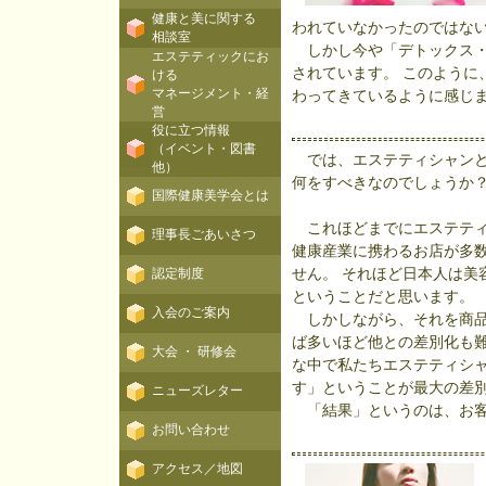
健康と美に関する
われていなかったのではな
相談室
しかし今や「デトックス・
エステティックにお
されています。 このように
ける
マネージメント・経
わってきているように感じ
営
役に立つ情報
（イベント・図書
では、エステティシャンと
他）
何をすべきなのでしょうか
国際健康美学会とは
これほどまでにエステティ
理事長ごあいさつ
健康産業に携わるお店が多
せん。 それほど日本人は美
認定制度
ということだと思います。
入会のご案内
しかしながら、それを商品
ば多いほど他との差別化も難
大会 ・ 研修会
な中で私たちエステティシ
す」ということが最大の差
ニューズレター
「結果」というのは、お客
お問い合わせ
アクセス／地図