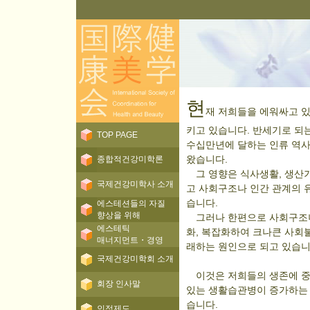
현
재 저희들을 에워싸고 있
키고 있습니다. 반세기로 되
TOP PAGE
수십만년에 달하는 인류 역사
왔습니다.
종합적건강미학론
그 영향은 식사생활, 생산기
국제건강미학사 소개
고 사회구조나 인간 관계의 
습니다.
에스테션들의 자질
향상을 위해
그러나 한편으로 사회구조나
에스테틱
화, 복잡화하여 크나큰 사회
매너지먼트・경영
래하는 원인으로 되고 있습니
국제건강미학회 소개
이것은 저희들의 생존에 중
회장 인사말
있는 생활습관병이 증가하는
습니다.
인정제도