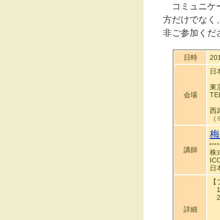
コミュニケー
方だけでなく
非ご参加くだ
日時
20
日
東
会場
TE
西
（
梅
講師
株
I
日
【
1
2
（
詳細
（