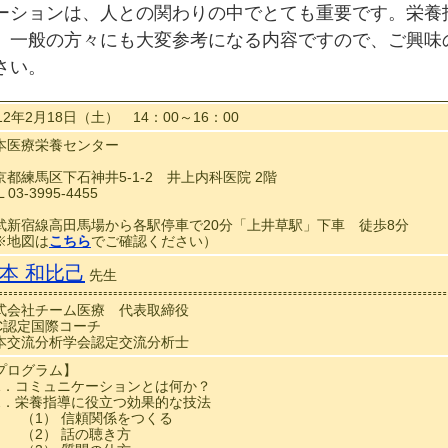
ションは、人との関わりの中でとても重要です。栄養
、一般の方々にも大変参考になる内容ですので、ご興味
さい。
12年2月18日（土） 14：00～16：00
本医療栄養センター
京都練馬区下石神井5-1-2 井上内科医院 2階
L 03-3995-4455
武新宿線高田馬場から各駅停車で20分「上井草駅」下車 徒歩8分
※地図は
こちら
でご確認ください）
本 和比己
先生
式会社チーム医療 代表取締役
CC認定国際コーチ
本交流分析学会認定交流分析士
プログラム】
．コミュニケーションとは何か？
．栄養指導に役立つ効果的な技法
1） 信頼関係をつくる
2） 話の聴き方