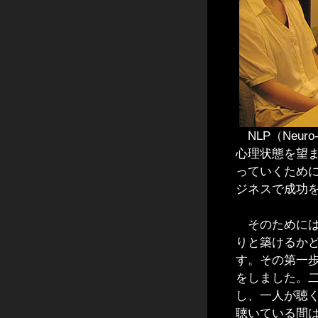
NLP（Neuro
心理状態を望
っていくため
ジネスで成功
そのためには
りと築けるか
す。その第一
をしました。
し、一人が聴
聴いている間