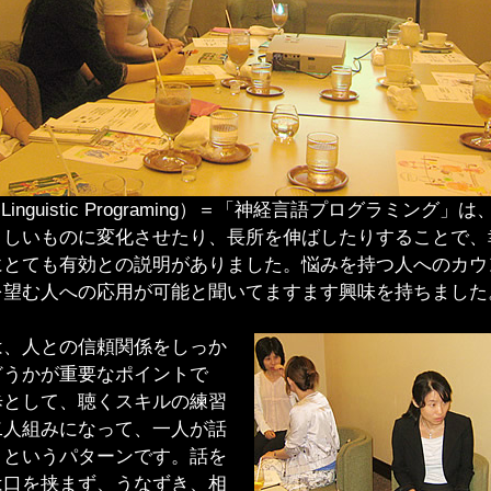
-Linguistic Programing）＝「神経言語プログラミング
ましいものに変化させたり、長所を伸ばしたりすることで、
にとても有効との説明がありました。悩みを持つ人へのカウ
を望む人への応用が可能と聞いてますます興味を持ちました
、人との信頼関係をしっか
どうかが重要なポイントで
歩として、聴くスキルの練習
二人組みになって、一人が話
くというパターンです。話を
は口を挟まず、うなずき、相