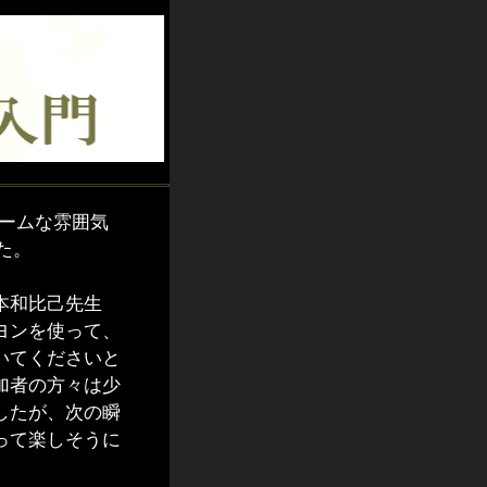
ームな雰囲気
た。
本和比己先生
ヨンを使って、
いてくださいと
加者の方々は少
したが、次の瞬
って楽しそうに