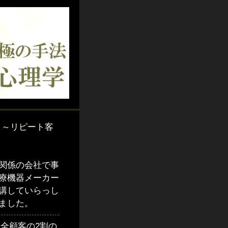
 ～リピート客
関係の会社で事
療機器メーカー
講していらっし
ました。
全顧客の2割の