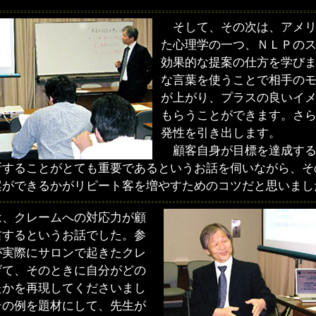
そして、その次は、アメリ
た心理学の一つ、ＮＬＰの
効果的な提案の仕方を学び
な言葉を使うことで相手の
が上がり、プラスの良いイ
もらうことができます。さ
発性を引き出します。
顧客自身が目標を達成する
断することがとても重要であるというお話を伺いながら、そ
案ができるかがリピート客を増やすためのコツだと思いまし
、クレームへの対応力が顧
右するというお話でした。参
が実際にサロンで起きたクレ
げて、そのときに自分がどの
たかを再現してくださいまし
その例を題材にして、先生が