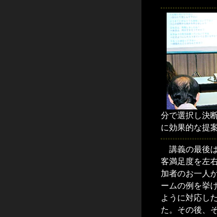
分で選択し決
に効果的な提
講義の最後は
客満足度を左
加者のお一人
ームの例を挙
ように対応し
た。その後、