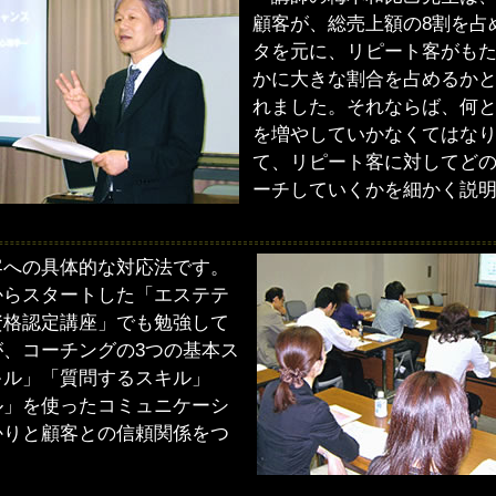
顧客が、総売上額の8割を占
タを元に、リピート客がも
かに大きな割合を占めるか
れました。それならば、何
を増やしていかなくてはな
て、リピート客に対してど
ーチしていくかを細かく説
への具体的な対応法です。
からスタートした「エステテ
資格認定講座」でも勉強して
が、コーチングの3つの基本ス
キル」「質問するスキル」
ル」を使ったコミュニケーシ
かりと顧客との信頼関係をつ