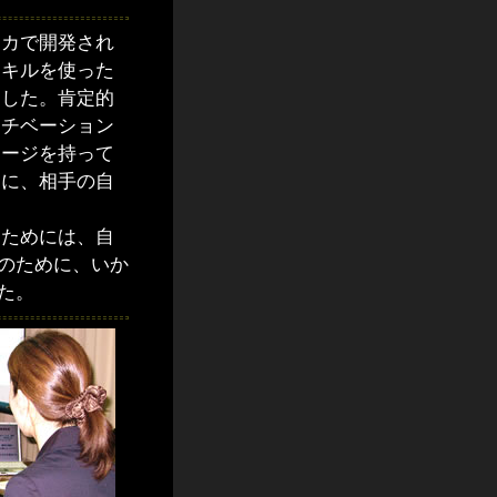
カで開発され
スキルを使った
ました。肯定的
モチベーション
メージを持って
らに、相手の自
ためには、自
のために、いか
た。