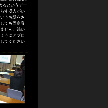
めるというデー
たらす収入がい
というお話をさ
としても固定客
りません。続い
のようにアプロ
明してください