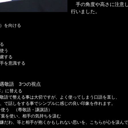
手の角度や高さに注意し
行いました。
）を向ける
る
使う
慮する
手を意識する
接遇敬語 3つの視点
寧」に替える
語で整える事は大切ですが、よく使ってしまう口語を直し、
で話しをする事でシンプルに感じの良い印象を作れます。
を使う （尊敬語・謙譲語）
言葉を使い、相手の気持ちを汲む
だわ、等と相手が抱くかもしれない思いを、こちらが心を汲んで