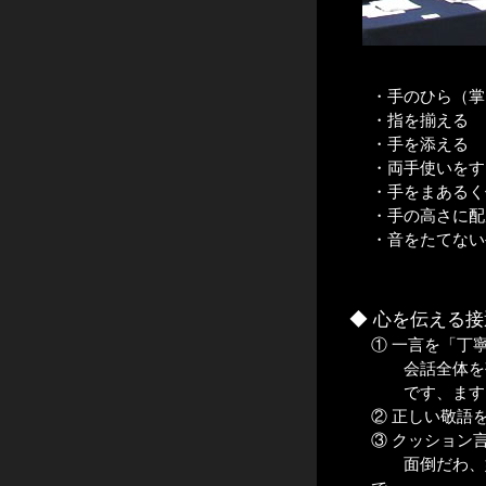
・手のひら（掌
・指を揃える
・手を添える
・両手使いをす
・手をまあるく
・手の高さに配
・音をたてない
◆ 心を伝える
① 一言を「丁
会話全体を敬
です、ます、
② 正しい敬語
③ クッション
面倒だわ、嫌