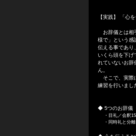
【実践】 「心
お辞儀とは相手
様で」という感
伝える事であり
いくら頭を下げ
れていないお辞
ん。
そこで、実際に
練習を行いまし
◆ 5つのお辞儀
・目礼／会釈15
・同時礼と分離