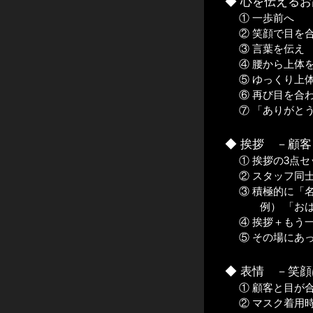
◆ 心を伝えるお
① 一歩前へ
② 笑顔で目を
③ 言葉を伝え
④ 腰から上体
⑤ ゆっくり上
⑥ 再び目を合
⑦ 「ありがと
◆ 挨拶 －顧
① 挨拶の3点
② スタッフ同
③ 積極的に「
例） 「おは
④ 挨拶＋もう
⑤ その場にあ
◆ 表情 －笑
① 顧客と目が
② マスク着用