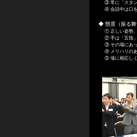
③ 常に「スタ
④ 会話中は口
◆ 態度（振る
① 正しい姿勢
② 手は「五指
③ その場にあ
④ メリハリの
⑤ 場に相応し