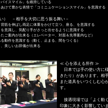
ンバイスマイル」を維持している
をあけて豊かな表情で「コミニュケーションスマイル」を意識する
舞い） －相手を大切に思う振る舞い－
、背筋を伸ばし両足に体重をかけて立つ、座る、を意識する
」を意識し、気配り手がさっと出せるように意識する
ったご案内が出来る（エレベーター、対面＆先導案内など）
ある動作を意識する（動く、止まる、間をつくる）
く、美しいお辞儀が出来る
≪ 心を添える所作 ≫
日本では手の使い方に様
きたり）があります。相
また道具をいつくしむ心
す。
接遇現場では「よく動く
印象に大きく影響してい