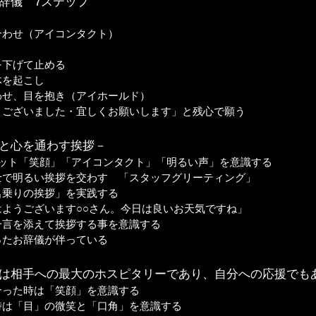
辞儀 7ステップ
合わせ（アイコンタクト）
を下げて止める
体を起こし
わせ、目を抱き（アイホールド）
うございました・宜しくお願いします」と残心で願う
客と心を通わす挨拶－
セット「笑顔」「アイコンタクト」「明るい声」を意識する
士で明るい挨拶を交わす 「スタッフグリーティング」
名乗りの挨拶」を実践する
ようございます○○さん。今日は良いお天気ですね」
一言を添えて挨拶する事を意識する
ったお辞儀が伴っている
顔は相手への最大のホスピタリーであり、自分への応援でも
合った時は「笑顔」を意識する
時は「目」の微笑と「口角」を意識する