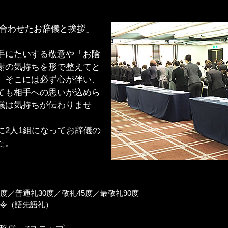
を合わせたお辞儀と挨拶」
にたいする敬意や「お陰
謝の気持ちを形で整えてと
、そこには必ず心が伴い、
ても相手への思いが込めら
儀は気持ちが伝わりませ
2人1組になってお辞儀の
た。
度／普通礼30度／敬礼45度／最敬礼90度
令（語先語礼）