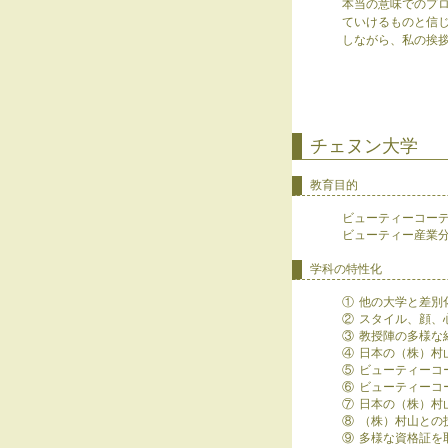
本当の意味でのプ
ていけるものと信
しながら、私の挨
チェヌン大学
教育目的
ビューティーコー
ビューティー産業
学科の特性化
①
他の大学と差別化
②
スタイル、顔、
③
教授陣の多様な
④
日本の（株）村
⑤
ビューティーコ
⑥
ビューティーコ
⑦
日本の（株）村
⑧
（株）村山との
⑨
多様な資格証を