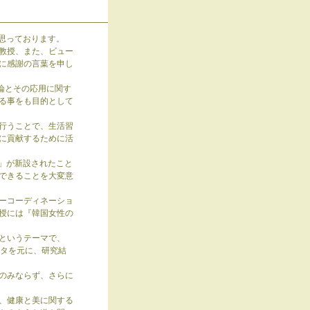
思っております。
教授、また、ビュー
に感謝の言葉を申し
学術理論とその応用に関す
る事をも目的として
行うことで、生活習
に貢献するために活
」が新設されたこと
できることを大変意
ーコーディネーショ
授には『韓国女性の
というテーマで、
ータを元に、研究結
のみならず、さらに
、健康と美に関する