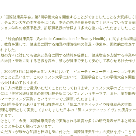
の「国際健康美学会」第3回学術大会を開催することができましたことを大変嬉しく
、チェヌン大学の李学長をはじめ、本会の副理事長を努めてくださっている文貞華
ーション学科の金基甲教授、許順得教授の皆様より多大な協力をいただきましたこと
的健康美学（Synthetic Coordination for Beauty Health)」に関する
た、教育を通して、健康美に関する知識や理論技術の普及・啓蒙を、国際的に推進す
されました。
般の方々に対しても健康と美容に関する情報を提供し、健康増進を支援する事業を
美の維持・管理に対する意識を高め、誰もが健康で美しく安心して暮らせる社会作り
2005年3月に韓国チェヌン大学において「ビューティーコーディネーション学科
知のことと思います。このチェヌン大学において、国際学会としての学術大会を開催
身も受け止めております。
お二人の教授にご講演いただくことになっております。チェヌン大学のビューティ
授には『美容関連従業者の体型比較分析について』というテーマで、また、梁英順教
のマーケティング実例』というテーマでご講演いただきます。
の副理事長でもあります村山舞先生より「気エステティックイヴ痩身結果の実際」
満管理を専門として実践してまいりました日本の「気エステティックイヴ」の痩身デ
だきます。
けとして、今後、国際健康美学会で実施される教育や多くの研究発表が日本と韓国
いくことを心より願っております。
んだ方々が確かな知識と技術を身に付けた「国際健康美学士」の資格を持つことで