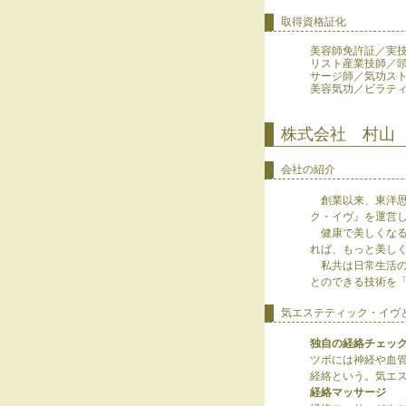
取得資格証化
美容師免許証／実
リスト産業技師／頭
サージ師／気功ス
美容気功／ビラテ
株式会社 村山
会社の紹介
創業以来、東洋思
ク・イヴ』を運営
健康で美しくなる
れば、もっと美し
私共は日常生活の
とのできる技術を
気エステティック・イヴ
独自の経絡チェッ
ツボには神経や血
経絡という。気エ
経絡マッサージ