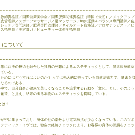
技教師資格証／国際健康美学会／国際肥満関連資格証（韓国で最初）／メイクアップ
皮管理師／スポーツマッサージ／足マッサージ／togu運動＆バランス専門講師／
トレッチ／専門講師／肥満専門管理師／ネイルアート資格証／アロマテラピスト／ビ
ィス指導員／美容ヨガ／ビューティー体型学指導員
 について
想に西洋の技術を融合した独自の発想によるエステティックとして、健康痩身教室
している。
ためにはどうすればよいのか？ 人間は先天的に持っている自然治癒力で、健康を
くなるのである。
中で、自分自身が健康で美しくなることを追求する行動を「文化」とし、そのよう
「創造」と捉え、結果の出る本物のエステティックを提唱している。
とは？
ク
管が密に集まっており、身体の他の部分より電気抵抗が少なくなっている。このツボ
ステティック・イヴでは、独自の経絡チェックにより、お客様の身体の状態をチェッ