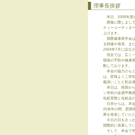
理事長挨拶
本日、2006年度
開催に際しまして
ティーコーディネ
上げます。
国際健康美学会は、「総合
る研修や発表、ま
2004年7月に設立
現在では、広く一
慣病の予防や健康
動しております。
本会の協力のもと、
は、皆様よくご存
義深いことと私自
本日は、韓国から
ン学科の金基甲教
化粧実態と化粧品
日本からは、本会
20余年の間、肥
果を発表していた
今日の日をきっか
国際的に発展して
そして、本会で学