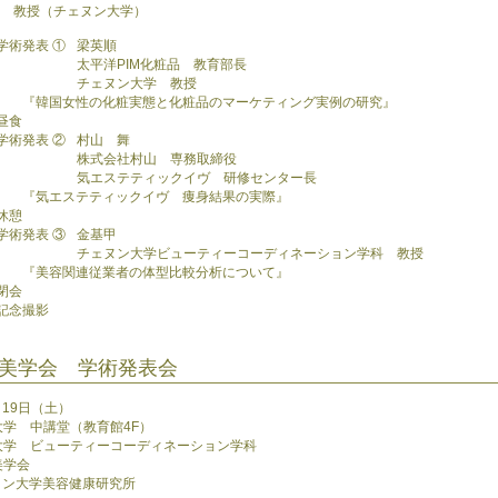
授（チェヌン大学）
学術発表 ①
梁英順
太平洋PIM化粧品 教育部長
チェヌン大学 教授
『韓国女性の化粧実態と化粧品のマーケティング実例の研究』
昼食
学術発表 ②
村山 舞
株式会社村山 専務取締役
気エステティックイヴ 研修センター長
『気エステティックイヴ 痩身結果の実際』
休憩
学術発表 ③
金基甲
チェヌン大学ビューティーコーディネーション学科 教授
『美容関連従業者の体型比較分析について』
閉会
記念撮影
康美学会 学術発表会
8月19日（土）
大学 中講堂（教育館4F）
ン大学 ビューティーコーディネーション学科
美学会
美容健康研究所