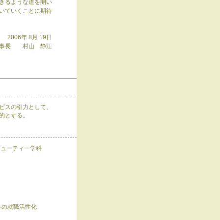
きるような道を開い
いていくことに期待
2006年 8月 19日
理事長 村山 静江
ビスの引力として、
的とする。
ビューティー学科
への就職活性化