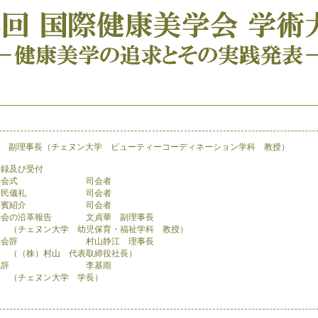
長（チェヌン大学 ビューティーコーディネーション学科 教授）
登録及び受付
開会式
司会者
国民儀礼
司会者
来賓紹介
司会者
学会の沿革報告
文貞華 副理事長
（チェヌン大学 幼児保育・福祉学科 教授）
開会辞
村山静江 理事長
（（株）村山 代表取締役社長）
祝辞
李基雨
（チェヌン大学 学長）