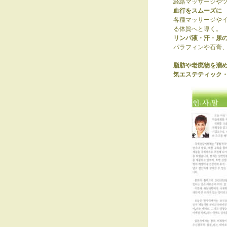
経絡マッサージや
血行をスムーズに
各種マッサージや
る体質へと導く。
リンパ液・汗・尿
パラフィンや石膏
脂肪や老廃物を溜
気エステティック