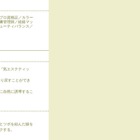
プロ資格証／カラー
皮膚管理師／経絡マッ
ューティバランス／
『気エステティッ
取り戻すことができ
に自然に誘導するこ
とツボを結んだ線を
クする。