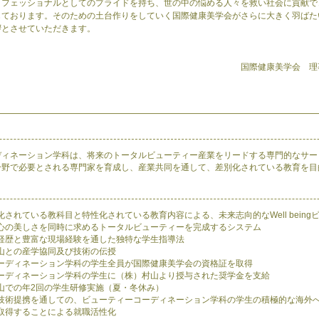
ロフェッショナルとしてのプライドを持ち、世の中の悩める人々を救い社会に貢献で
じております。そのための土台作りをしていく国際健康美学会がさらに大きく羽ばた
拶とさせていただきます。
国際健康美学会 
ディネーション学科は、将来のトータルビューティー産業をリードする専門的なサー
分野で必要とされる専門家を育成し、産業共同を通して、差別化されている教育を目
されている教科目と特性化されている教育内容による、未来志向的なWell being
心の美しさを同時に求めるトータルビューティーを完成するシステム
経歴と豊富な現場経験を通した独特な学生指導法
山との産学協同及び技術の伝授
ーディネーション学科の学生全員が国際健康美学会の資格証を取得
ーディネーション学科の学生に（株）村山より授与された奨学金を支給
山での年2回の学生研修実施（夏・冬休み）
技術提携を通しての、ビューティーコーディネーション学科の学生の積極的な海外
取得することによる就職活性化